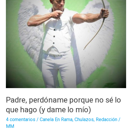
Padre, perdóname porque no sé lo
que hago (y dame lo mío)
4 comentarios
/
Canela En Rama
,
Chulazos
,
Redacción
/
MM