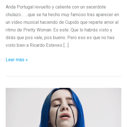
Anda Portugal revuelto y caliente con un sacerdote
chulazo… …que se ha hecho muy famoso tras aparecer en
un vídeo musical haciendo de Cupido que reparte amor al
ritmo de Pretty Woman. Es este: Que lo habrás visto y
dirás que pos vale, pos bueno. Pero eso es que no has
visto bien a Ricardo Esteves […]
Padre,
Leer más »
perdóname
porque
no
sé
lo
que
hago
(y