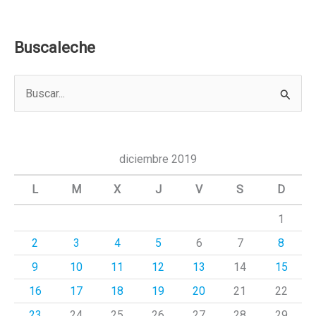
Buscaleche
B
u
s
c
diciembre 2019
a
L
M
X
J
V
S
D
r
1
p
2
3
4
5
6
7
8
o
r
9
10
11
12
13
14
15
:
16
17
18
19
20
21
22
23
24
25
26
27
28
29