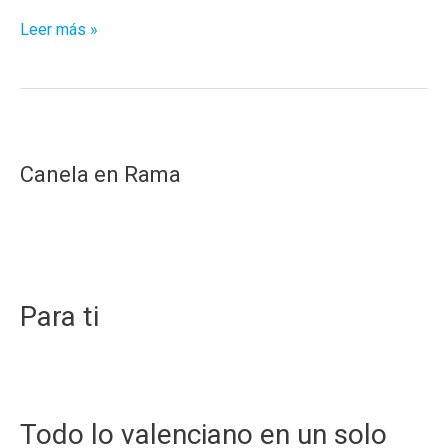
Algunas
Leer más »
de
las
canciones
internacionales
más
Canela en Rama
molonas
del
2019
Para ti
Todo lo valenciano en un solo