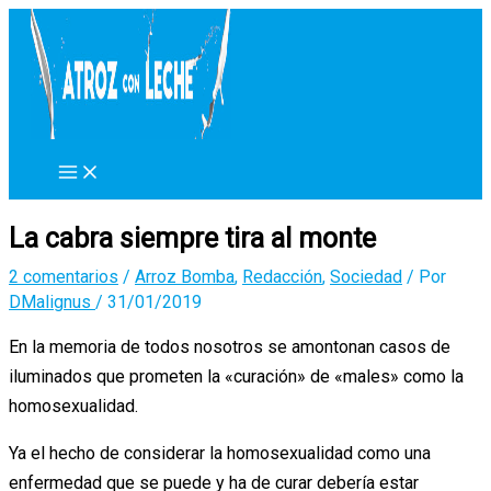
Ir
al
contenido
La cabra siempre tira al monte
2 comentarios
/
Arroz Bomba
,
Redacción
,
Sociedad
/ Por
DMalignus
/
31/01/2019
En la memoria de todos nosotros se amontonan casos de
iluminados que prometen la «curación» de «males» como la
homosexualidad.
Ya el hecho de considerar la homosexualidad como una
enfermedad que se puede y ha de curar debería estar