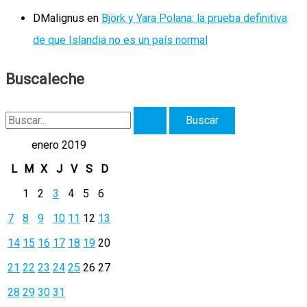
DMalignus
en
Björk y Yara Polana: la prueba definitiva
de que Islandia no es un país normal
Buscaleche
B
u
enero 2019
s
L
M
X
J
V
S
D
c
1
2
3
4
5
6
a
7
8
9
10
11
12
13
r
14
15
16
17
18
19
20
p
21
22
23
24
25
26
27
o
r
28
29
30
31