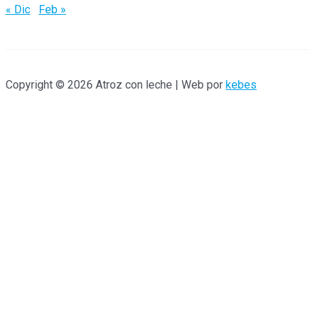
:
« Dic
Feb »
Copyright © 2026 Atroz con leche | Web por
kebes