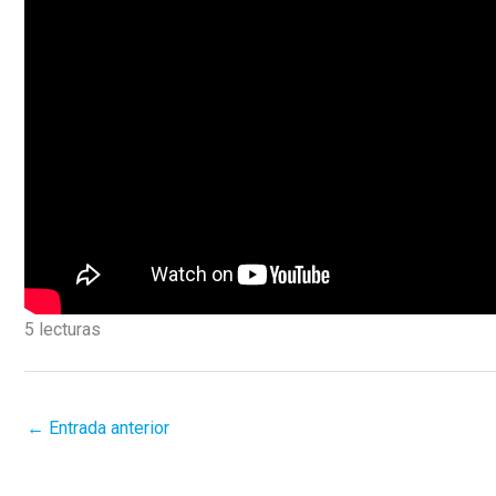
5 lecturas
←
Entrada anterior