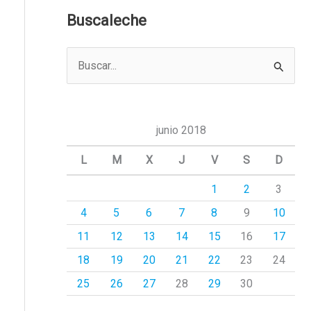
Buscaleche
B
u
s
c
junio 2018
a
L
M
X
J
V
S
D
r
1
2
3
p
4
5
6
7
8
9
10
o
r
11
12
13
14
15
16
17
:
18
19
20
21
22
23
24
25
26
27
28
29
30