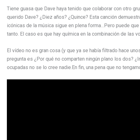
Tiene guasa que Dave haya tenido que colaborar con otro grup
querido Dave? ¿Diez años? ¿Quince? Esta canción demuestra
icónicas de la música sigue en plena forma…Pero puede qu
tanto. El caso es que hay química en la combinación de las v
El vídeo no es gran cosa (y que ya se había filtrado hace uno
pregunta es ¿Por qué no comparten ningún plano los dos? ¿
ocupadas no se lo cree nadie.En fin, una pena que no tengam