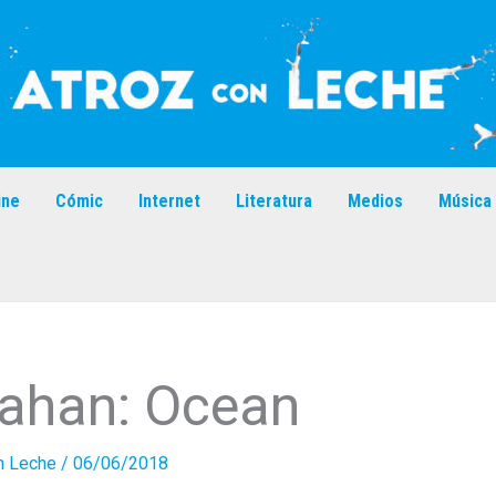
ine
Cómic
Internet
Literatura
Medios
Música
Gahan: Ocean
n Leche
/
06/06/2018