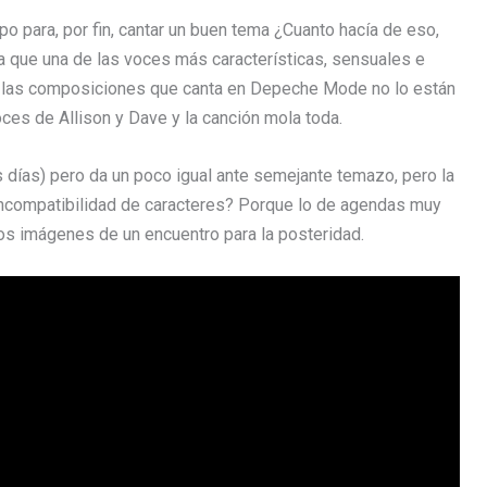
o para, por fin, cantar un buen tema ¿Cuanto hacía de eso,
 que una de las voces más características, sensuales e
e las composiciones que canta en Depeche Mode no lo están
oces de Allison y Dave y la canción mola toda.
s días) pero da un poco igual ante semejante temazo, pero la
Incompatibilidad de caracteres? Porque lo de agendas muy
os imágenes de un encuentro para la posteridad.