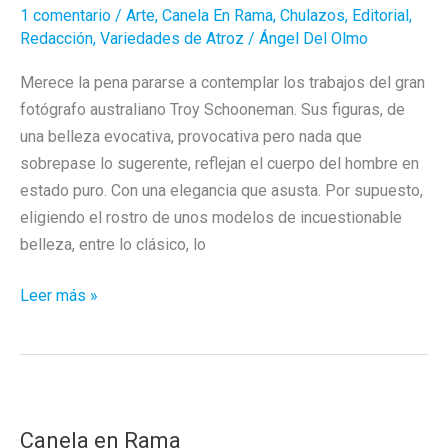
1 comentario
/
Arte
,
Canela En Rama
,
Chulazos
,
Editorial
,
Redacción
,
Variedades de Atroz
/
Ángel Del Olmo
Merece la pena pararse a contemplar los trabajos del gran
fotógrafo australiano Troy Schooneman. Sus figuras, de
una belleza evocativa, provocativa pero nada que
sobrepase lo sugerente, reflejan el cuerpo del hombre en
estado puro. Con una elegancia que asusta. Por supuesto,
eligiendo el rostro de unos modelos de incuestionable
belleza, entre lo clásico, lo
Las
Leer más »
figuras
esculpidas
de
Troy
Schooneman
Canela en Rama