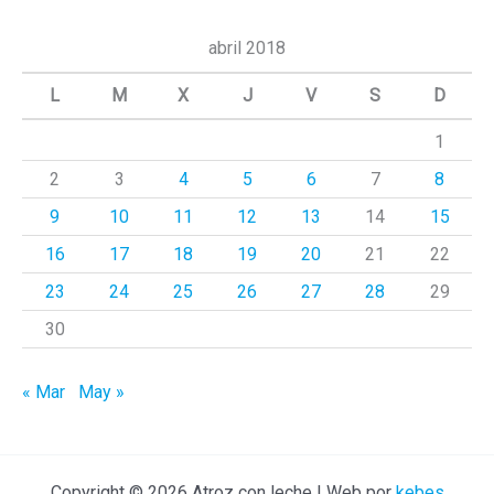
s
c
abril 2018
a
L
M
X
J
V
S
D
r
1
p
2
3
4
5
6
7
8
o
r
9
10
11
12
13
14
15
:
16
17
18
19
20
21
22
23
24
25
26
27
28
29
30
« Mar
May »
Copyright © 2026 Atroz con leche | Web por
kebes