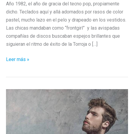
Año 1982, el año de gracia del tecno pop, propiamente
dicho. Teclados aquí y allá adornados por rasos de color
pastel, mucho lazo en el pelo y drapeado en los vestidos.
Las chicas mandaban como “frontgirl” y las avispadas
compañías de discos buscaban espejos brillantes que
siguieran el ritmo de éxito de la Torroja o […]
Canciones
Leer más »
Escondidas:
«Me
he
enamorado
de
un
fan»
de
Rubi