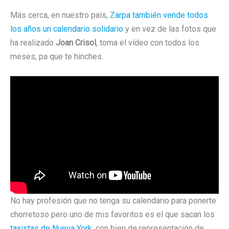
Más cerca, en nuestro país,
Zarpa también vende todos
los años un calendario solidario
y en vez de las fotos que
ha realizado
Joan Crisol
, toma el vídeo con todos los
meses, pa que te hinches.
No hay profesión que no tenga su calendario para ponerte
chorretoso pero uno de mis favoritos es el que sacan los
taxistas de Nueva York
, con bien de representación de