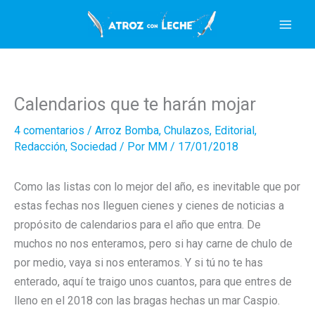
Ir
al
contenido
Calendarios que te harán mojar
4 comentarios
/
Arroz Bomba
,
Chulazos
,
Editorial
,
Redacción
,
Sociedad
/ Por
MM
/
17/01/2018
Como las listas con lo mejor del año, es inevitable que por
estas fechas nos lleguen cienes y cienes de noticias a
propósito de calendarios para el año que entra. De
muchos no nos enteramos, pero si hay carne de chulo de
por medio, vaya si nos enteramos. Y si tú no te has
enterado, aquí te traigo unos cuantos, para que entres de
lleno en el 2018 con las bragas hechas un mar Caspio.