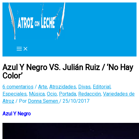
Ir
al
contenido
Azul Y Negro VS. Julián Ruiz / ‘No Hay
Color’
6 comentarios
/
Arte
,
Atrozidades
,
Divas
,
Editorial
,
Especiales
,
Música
,
Ocio
,
Portada
,
Redacción
,
Variedades de
Atroz
/ Por
Donna Semen
/
25/10/2017
Azul Y Negro