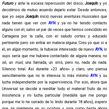
Futuro
y ante la escasa repercusión del disco,
Joaquín
y yo
decidimos de mutuo acuerdo dejarlo estar. Desde entonces,
que yo sepa
Joaquín
inició nuevas aventuras musicales que
nada tienen que ver con
AYN
y ya no he tenido contacto
alguno con él, salvo un par de veces que hemos coincidido en
Cartagena por la calle, con el saludo cortes y educado
pertinente pero sin entrar en materia alguna. Creo yo que si a
él, en algún momento, le hubiese interesado de nuevo
AYN
, lo
suyo sería que me hubiera contactado de alguna manera, no
sé, un
mail
, una llamada, un sms, pero no, nada de nada.
Silencio total. Así durante «23 años» y claro, uno piensa
sencillamente que no le interesa lo más mínimo
AYN
y su
lucha independiente por la supervivencia. Por eso, ahora que
Universal se decide a reeditar todo el material fruto de mi
insistencia y mi lucha particular (medalla que me pongo
porque me lo he currado de lo lindo durante 18 años), espero
que se mantenga en su postura y siga como hasta ahora