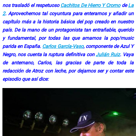
nos trasladó el respetuoso
Cachitos De Hierro Y Cromo
de
La
2
. Aprovechemos tal coyuntura para enterarnos y añadir un
capítulo más a la historia básica del pop creado en nuestro
país. De la mano de un protagonista tan entrañable, querido
y fundamental, por todas las que amamos la pop/music
parida en España.
Carlos García-Vaso
, componente de Azul Y
Negro, nos cuenta la ruptura definitiva con
Julián Ruiz
. Vaya
de antemano, Carlos, las gracias de parte de toda la
redacción de Atroz con leche, por dejarnos ser y contar este
episodio que así dice: