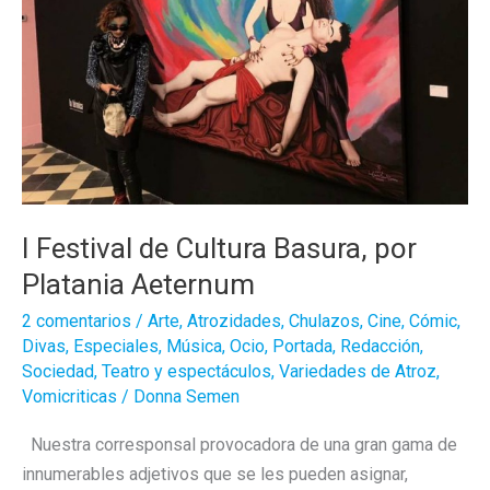
I Festival de Cultura Basura, por
Platania Aeternum
2 comentarios
/
Arte
,
Atrozidades
,
Chulazos
,
Cine
,
Cómic
,
Divas
,
Especiales
,
Música
,
Ocio
,
Portada
,
Redacción
,
Sociedad
,
Teatro y espectáculos
,
Variedades de Atroz
,
Vomicriticas
/
Donna Semen
Nuestra corresponsal provocadora de una gran gama de
innumerables adjetivos que se les pueden asignar,