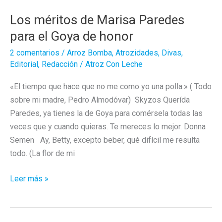
Los méritos de Marisa Paredes
para el Goya de honor
2 comentarios
/
Arroz Bomba
,
Atrozidades
,
Divas
,
Editorial
,
Redacción
/
Atroz Con Leche
«El tiempo que hace que no me como yo una polla.» ( Todo
sobre mi madre, Pedro Almodóvar) Skyzos Querída
Paredes, ya tienes la de Goya para comérsela todas las
veces que y cuando quieras. Te mereces lo mejor. Donna
Semen Ay, Betty, excepto beber, qué difícil me resulta
todo. (La flor de mi
Los
Leer más »
méritos
de
Marisa