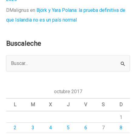
DMalignus
en
Björk y Yara Polana: la prueba definitiva de
que Islandia no es un país normal
Buscaleche
B
u
s
c
octubre 2017
a
L
M
X
J
V
S
D
r
1
p
2
3
4
5
6
7
8
o