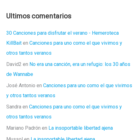
Paredes
para
Ultimos comentarios
el
Goya
30 Canciones para disfrutar el verano - Hemeroteca
de
KillBait
en
Canciones para uno como el que vivimos y
honor
otros tantos veranos
David2
en
No era una canción, era un refugio: los 30 años
de Wannabe
José Antonio
en
Canciones para uno como el que vivimos
y otros tantos veranos
Sandra
en
Canciones para uno como el que vivimos y
otros tantos veranos
Mariano Padrón
en
La insoportable libertad ajena
Mussol
en
La insoportable libertad ajena