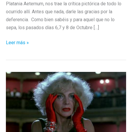
Platania Aeternum, nos trae la crítica pictórica de todo lo
ocurrido allí. Antes que nada, darle las gracias por la
deferencia. Como bien sabéis y para aquel que no lo
sepa, los pasados días 6,7 y 8 de Octubre […]
I
Leer más »
Festival
de
Cultura
Basura,
por
Platania
Aeternum