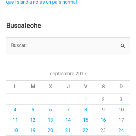
que Islandia no es un país normal
Buscaleche
B
u
s
c
septiembre 2017
a
L
M
X
J
V
S
D
r
1
2
3
p
4
5
6
7
8
9
10
o
r
11
12
13
14
15
16
17
:
18
19
20
21
22
23
24