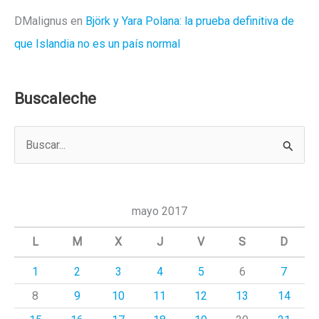
DMalignus
en
Björk y Yara Polana: la prueba definitiva de
que Islandia no es un país normal
Buscaleche
B
u
s
c
mayo 2017
a
L
M
X
J
V
S
D
r
1
2
3
4
5
6
7
p
8
9
10
11
12
13
14
o
r