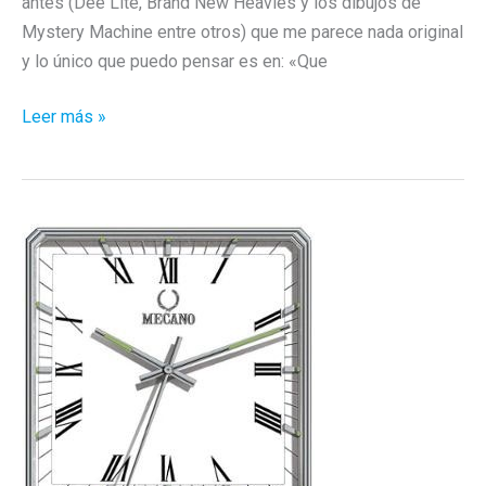
antes (Dee Lite, Brand New Heavies y los dibujos de
Mystery Machine entre otros) que me parece nada original
y lo único que puedo pensar es en: «Que
En
Leer más »
la
picota;
la
portada
de
Nancys
Rubias