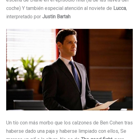
coche) Y también especial atención al noviete de
Lucca
,
interpretado por
Justin Bartah
Un tío con más morbo que los calzones de Ben Cohen tras
haberse dado una paja y haberse limpiado con ellos, Se