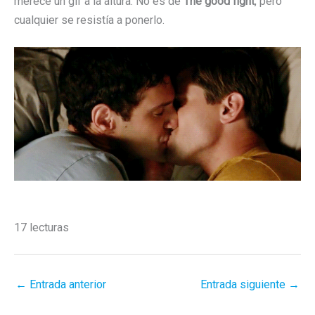
merece un gif a la altura. No es de
The good fight
, pero
cualquier se resistía a ponerlo.
17 lecturas
←
Entrada anterior
Entrada siguiente
→