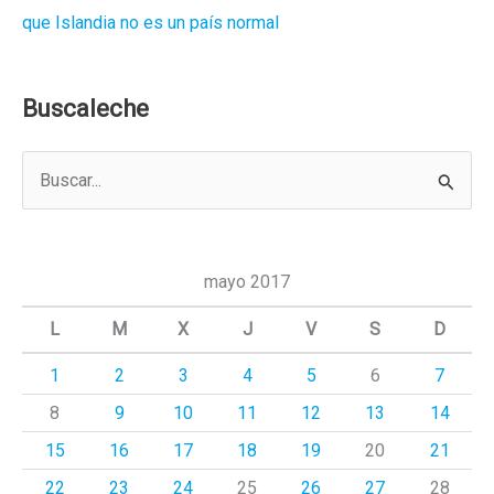
que Islandia no es un país normal
Buscaleche
B
u
s
c
mayo 2017
a
L
M
X
J
V
S
D
r
1
2
3
4
5
6
7
p
8
9
10
11
12
13
14
o
r
15
16
17
18
19
20
21
:
22
23
24
25
26
27
28