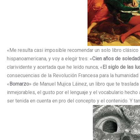
«Me resulta casi imposible recomendar un solo libro clásico im
hispanoamericana, y voy a elegir tres: «
Cien años de soledad
clarividente y acertada que he leído nunca; «
El siglo de las l
consecuencias de la Revolución Francesa para la humanidad 
«
Bomarzo
» de Manuel Mujica Láinez, un libro que te traslad
inmejorables, el gusto por el lenguaje y el vocabulario hecho 
ser tenida en cuenta en pro del concepto y el contenido. Y ta