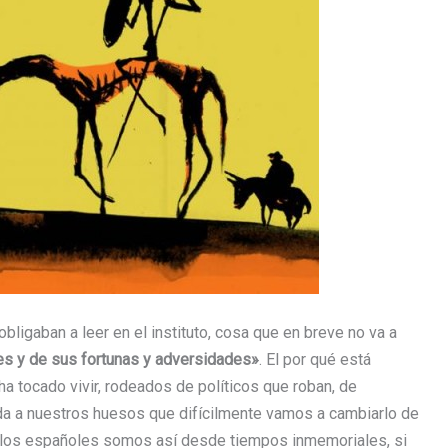
bligaban a leer en el instituto, cosa que en breve no va a
es y de sus fortunas y adversidades»
. El por qué está
a tocado vivir, rodeados de políticos que roban, de
rida a nuestros huesos que difícilmente vamos a cambiarlo de
que los españoles somos así desde tiempos inmemoriales, si