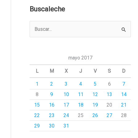
Buscaleche
B
u
s
c
mayo 2017
a
L
M
X
J
V
S
D
r
1
2
3
4
5
6
7
p
8
9
10
11
12
13
14
o
r
15
16
17
18
19
20
21
:
22
23
24
25
26
27
28
29
30
31