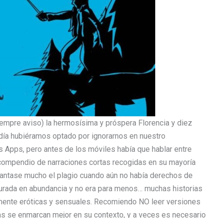
iempre aviso) la hermosísima y próspera Florencia y diez
día hubiéramos optado por ignorarnos en nuestro
as Apps, pero antes de los móviles había que hablar entre
compendio de narraciones cortas recogidas en su mayoría
 cantase mucho el plagio cuando aún no había derechos de
ensurada en abundancia y no era para menos… muchas historias
samente eróticas y sensuales. Recomiendo NO leer versiones
s se enmarcan mejor en su contexto, y a veces es necesario