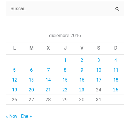
B
u
s
c
diciembre 2016
a
L
M
X
J
V
S
D
r
1
2
3
4
p
5
6
7
8
9
10
11
o
r
12
13
14
15
16
17
18
:
19
20
21
22
23
24
25
26
27
28
29
30
31
« Nov
Ene »