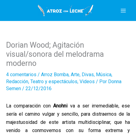
Ir
al
contenido
Dorian Wood; Agitación
visual/sonora del melodrama
moderno
4 comentarios
/
Arroz Bomba
,
Arte
,
Divas
,
Música
,
Redacción
,
Teatro y espectáculos
,
Videos
/ Por
Donna
Semen
/
22/12/2016
La comparación con
Anohni
va a ser irremediable, ese
sería el camino vulgar y sencillo, para distraernos de la
majestuosidad de este artista multidisciplinar, que ha
venido a conmovernos con su forma extrema y