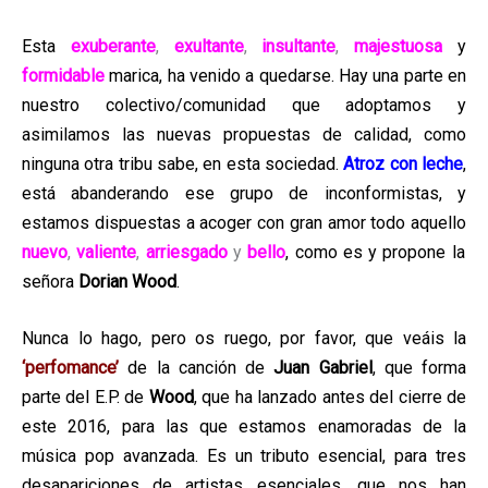
Esta
exuberante
,
exultante
,
insultante
,
majestuosa
y
formidable
marica, ha venido a quedarse. Hay una parte en
nuestro colectivo/comunidad que adoptamos y
asimilamos las nuevas propuestas de calidad, como
ninguna otra tribu sabe, en esta sociedad.
Atroz con leche
,
está abanderando ese grupo de inconformistas, y
estamos dispuestas a acoger con gran amor todo aquello
nuevo
,
valiente
,
arriesgado
y
bello
, como es y propone la
señora
Dorian Wood
.
Nunca lo hago, pero os ruego, por favor, que veáis la
‘perfomance’
de la canción de
Juan Gabriel
, que forma
parte del E.P. de
Wood
, que ha lanzado antes del cierre de
este 2016, para las que estamos enamoradas de la
música pop avanzada. Es un tributo esencial, para tres
desapariciones de artistas esenciales, que nos han