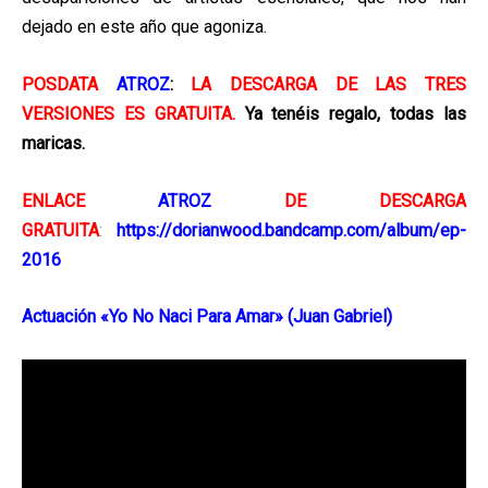
dejado en este año que agoniza.
POSDATA
ATROZ
:
LA DESCARGA DE LAS TRES
VERSIONES ES GRATUITA.
Ya tenéis regalo, todas las
maricas.
ENLACE
ATROZ
DE DESCARGA
GRATUITA
:
https://dorianwood.bandcamp.com/album/ep-
2016
Actuación «Yo No Naci Para Amar» (Juan Gabriel)