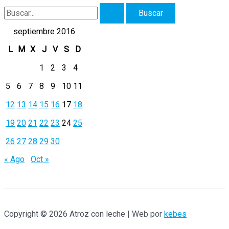
B
u
septiembre 2016
s
L
M
X
J
V
S
D
c
1
2
3
4
a
5
6
7
8
9
10
11
r
12
13
14
15
16
17
18
p
19
20
21
22
23
24
25
o
r
26
27
28
29
30
:
« Ago
Oct »
Copyright © 2026 Atroz con leche | Web por
kebes