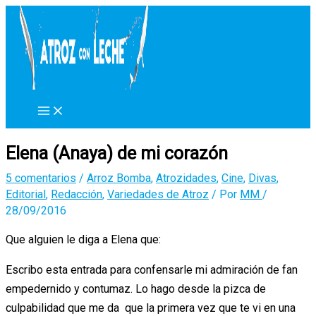
Ir
al
contenido
Elena (Anaya) de mi corazón
5 comentarios
/
Arroz Bomba
,
Atrozidades
,
Cine
,
Divas
,
Editorial
,
Redacción
,
Variedades de Atroz
/ Por
MM
/
28/09/2016
Que alguien le diga a Elena que:
Escribo esta entrada para confensarle mi admiración de fan
empedernido y contumaz. Lo hago desde la pizca de
culpabilidad que me da que la primera vez que te vi en una