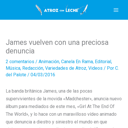
Ir
al
contenido
James vuelven con una preciosa
denuncia
2 comentarios
/
Animación
,
Canela En Rama
,
Editorial
,
Música
,
Redacción
,
Variedades de Atroz
,
Videos
/ Por
C.
del Palote
/
04/03/2016
La banda brítánica James, una de las pocas
supervivientes de la movida «Madchester», anuncia nuevo
álbum para mediados de este mes, «Girl At The End Of
The World», y lo hace con un maravilloso vídeo animado
que denuncia a diestro y siniestro el mundo en que