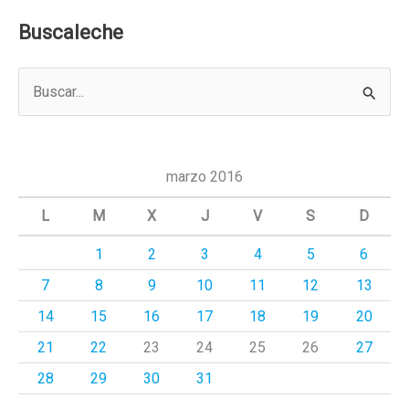
Buscaleche
B
u
s
c
marzo 2016
a
L
M
X
J
V
S
D
r
1
2
3
4
5
6
p
7
8
9
10
11
12
13
o
r
14
15
16
17
18
19
20
:
21
22
23
24
25
26
27
28
29
30
31