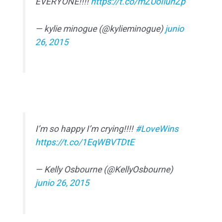
EVERYONE!!!!
https://t.co/mZUoIiunZp
— kylie minogue (@kylieminogue)
junio
26, 2015
I’m so happy I’m crying!!!!
#LoveWins
https://t.co/1EqWBVTDtE
— Kelly Osbourne (@KellyOsbourne)
junio 26, 2015