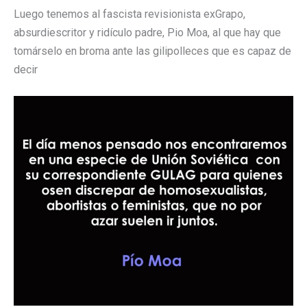
Luego tenemos al fascista revisionista exGrapo,
absurdiescritor y ridículo padre, Pio Moa, al que hay que
tomárselo en broma ante las gilipolleces que es capaz de
decir