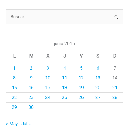
B
u
s
c
junio 2015
a
L
M
X
J
V
S
D
r
1
2
3
4
5
6
7
p
8
9
10
11
12
13
14
o
r
15
16
17
18
19
20
21
:
22
23
24
25
26
27
28
29
30
« May
Jul »