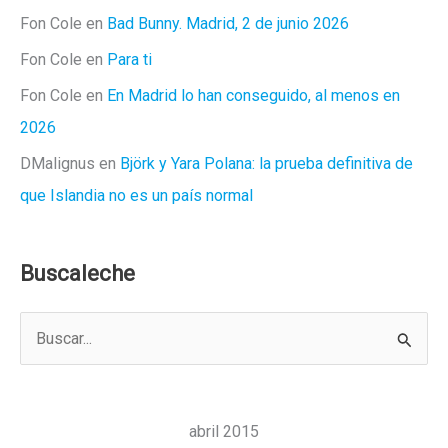
Fon Cole
en
Bad Bunny. Madrid, 2 de junio 2026
Fon Cole
en
Para ti
Fon Cole
en
En Madrid lo han conseguido, al menos en
2026
DMalignus
en
Björk y Yara Polana: la prueba definitiva de
que Islandia no es un país normal
Buscaleche
B
u
s
c
abril 2015