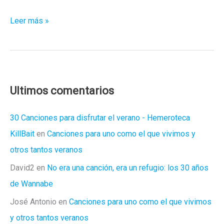
Edurne
Leer más »
presenta
su
hit
eurovisivo
Ultimos comentarios
30 Canciones para disfrutar el verano - Hemeroteca
KillBait
en
Canciones para uno como el que vivimos y
otros tantos veranos
David2
en
No era una canción, era un refugio: los 30 años
de Wannabe
José Antonio
en
Canciones para uno como el que vivimos
y otros tantos veranos