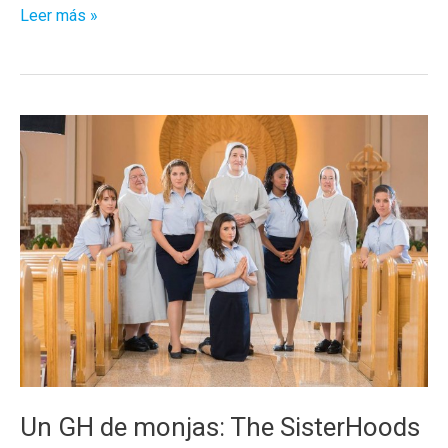
Personajes
Leer más »
gays
en
las
series
españolas
Un GH de monjas: The SisterHoods