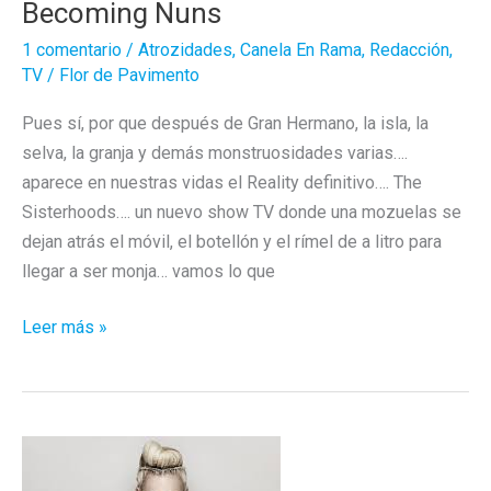
Becoming Nuns
1 comentario
/
Atrozidades
,
Canela En Rama
,
Redacción
,
TV
/
Flor de Pavimento
Pues sí, por que después de Gran Hermano, la isla, la
selva, la granja y demás monstruosidades varias….
aparece en nuestras vidas el Reality definitivo…. The
Sisterhoods…. un nuevo show TV donde una mozuelas se
dejan atrás el móvil, el botellón y el rímel de a litro para
llegar a ser monja… vamos lo que
Un
Leer más »
GH
de
monjas:
The
SisterHoods