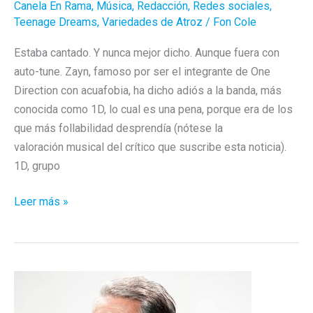
Canela En Rama
,
Música
,
Redacción
,
Redes sociales
,
Teenage Dreams
,
Variedades de Atroz
/
Fon Cole
Estaba cantado. Y nunca mejor dicho. Aunque fuera con
auto-tune. Zayn, famoso por ser el integrante de One
Direction con acuafobia, ha dicho adiós a la banda, más
conocida como 1D, lo cual es una pena, porque era de los
que más follabilidad desprendía (nótese la
valoración musical del crítico que suscribe esta noticia).
1D, grupo
Zayn
Leer más »
se
ha
hecho
un
Geri