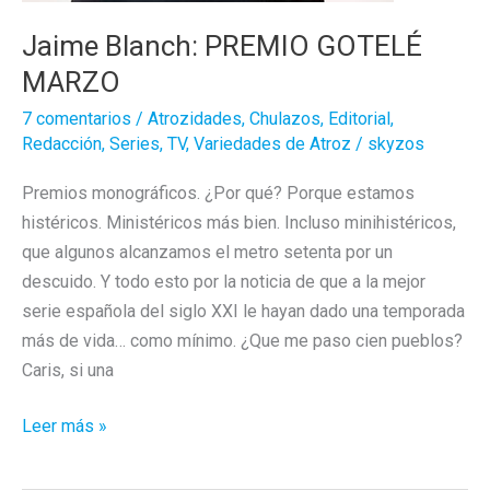
Jaime Blanch: PREMIO GOTELÉ
MARZO
7 comentarios
/
Atrozidades
,
Chulazos
,
Editorial
,
Redacción
,
Series
,
TV
,
Variedades de Atroz
/
skyzos
Premios monográficos. ¿Por qué? Porque estamos
histéricos. Ministéricos más bien. Incluso minihistéricos,
que algunos alcanzamos el metro setenta por un
descuido. Y todo esto por la noticia de que a la mejor
serie española del siglo XXI le hayan dado una temporada
más de vida… como mínimo. ¿Que me paso cien pueblos?
Caris, si una
Jaime
Leer más »
Blanch:
PREMIO