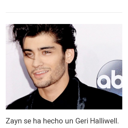
qué
película
y
qué
serie
contaron
la
historia
de
un
piloto
suicida
Zayn se ha hecho un Geri Halliwell.