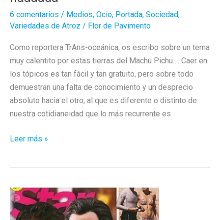
6 comentarios
/
Medios
,
Ocio
,
Portada
,
Sociedad
,
Variedades de Atroz
/
Flor de Pavimento
Como reportera TrAns-oceánica, os escribo sobre un tema
muy calentito por estas tierras del Machu Pichu…. Caer en
los tópicos es tan fácil y tan gratuito, pero sobre todo
demuestran una falta de conocimiento y un desprecio
absoluto hacia el otro, al que es diferente o distinto de
nuestra cotidianeidad que lo más recurrente es
Tópicos
Leer más »
Gays….
noooo
para
naaaada