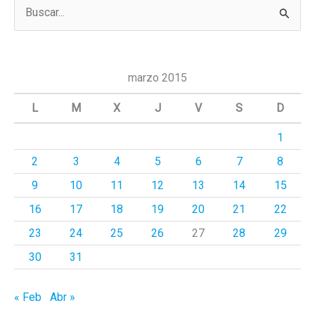
B
u
s
c
marzo 2015
a
L
M
X
J
V
S
D
r
1
p
2
3
4
5
6
7
8
o
r
9
10
11
12
13
14
15
:
16
17
18
19
20
21
22
23
24
25
26
27
28
29
30
31
« Feb
Abr »