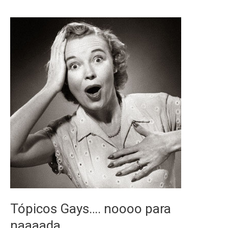
Cal
Tópicos Gays…. noooo para
naaaada