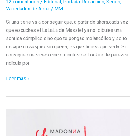
12 comentarios
/
Editorial
,
Portada
,
Redacción
,
Series
,
Variedades de Atroz
/
MM
Si una serie va a conseguir que, a partir de ahora,cada vez
que escuches el LaLaLa de Massiel ya no dibujes una
sonrisa cómplice sino que te pongas melancólico y se te
escape un suspiro sin querer, es que tienes que verla. Si
consigue que si ves cinco minutos de Looking te parezca
ridícula por
«Pepino»
Leer más »
se
llama
tu
nueva
serie
gay
favorita