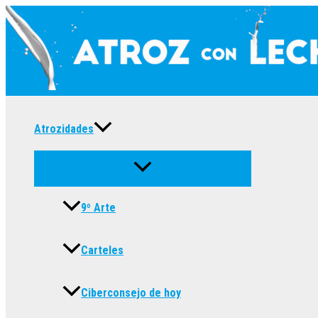
Ir
al
contenido
Atrozidades
9º Arte
Carteles
Ciberconsejo de hoy