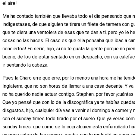
el aire!
Me ha contado también que llevaba todo el día pensando que no 
indigestases, de que alguien te tirara un filete de ternera con 
que te diera una ventolera de esas que te dan a ti, pero yo le 
cosas no las haces. El caso es que ella pensaba que ibas a canc
conciertos! En serio, hijo, si no te gusta la gente porque no p
bueno, de los de estar sentado en un despacho, con su calefac
ir sentando la cabeza.
Pues la Charo erre que erre, por lo menos una hora me ha teni
Inglaterra, que no son horas de llamar a una casa decente. Y va
no ha querido nadie actuar contigo. Stephen, por favor ¡cuánta
Que yo pensé que con lo de la discográfica ya te habías queda
disgustos, hijo, cualquier día vas a venir el domingo a comer y 
con el sunday times todo tirado por el suelo. Que ya verás cóm
sunday times, que como se lo coja alguien está enfurruñado ha
un poco antes de las nueve y media, que le molestó un poco, p