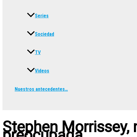
Series
Sociedad
TV
Videos
Nuestros antecedentes…
Buscar
Stephen Morrissey,
preocupada