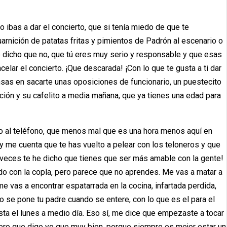
ibas a dar el concierto, que si tenía miedo de que te
guarnición de patatas fritas y pimientos de Padrón al escenario o
he dicho que no, que tú eres muy serio y responsable y que esas
elar el concierto. ¡Que descarada! ¡Con lo que te gusta a ti dar
iensas en sacarte unas oposiciones de funcionario, un puestecito
ción y su cafelito a media mañana, que ya tienes una edad para
do al teléfono, que menos mal que es una hora menos aquí en
 y me cuenta que te has vuelto a pelear con los teloneros y que
s veces te he dicho que tienes que ser más amable con la gente!
do con la copla, pero parece que no aprendes. Me vas a matar a
me vas a encontrar espatarrada en la cocina, infartada perdida,
o se pone tu padre cuando se entere, con lo que es el para el
sta el lunes a medio día. Eso sí, me dice que empezaste a tocar
ero que digo yo que muy bien, porque siempre es mejor estar un