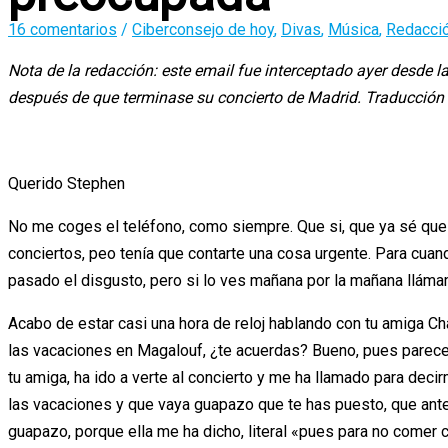
16 comentarios
/
Ciberconsejo de hoy
,
Divas
,
Música
,
Redacci
Nota de la redacción: este email fue interceptado ayer desde l
después de que terminase su concierto de Madrid. Traducció
Querido Stephen
No me coges el teléfono, como siempre. Que si, que ya sé que
conciertos, peo tenía que contarte una cosa urgente. Para cua
pasado el disgusto, pero si lo ves mañana por la mañana lláma
Acabo de estar casi una hora de reloj hablando con tu amiga C
las vacaciones en Magalouf, ¿te acuerdas? Bueno, pues parece
tu amiga, ha ido a verte al concierto y me ha llamado para de
las vacaciones y que vaya guapazo que te has puesto, que antes 
guapazo, porque ella me ha dicho, literal «pues para no comer 