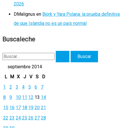
2026
DMalignus
en
Björk y Yara Polana: la prueba definitiva
de que Islandia no es un país normal
Buscaleche
B
u
septiembre 2014
s
L
M
X
J
V
S
D
c
1
2
3
4
5
6
7
a
8
9
10
11
12
13
14
r
15
16
17
18
19
20
21
p
22
23
24
25
26
27
28
o