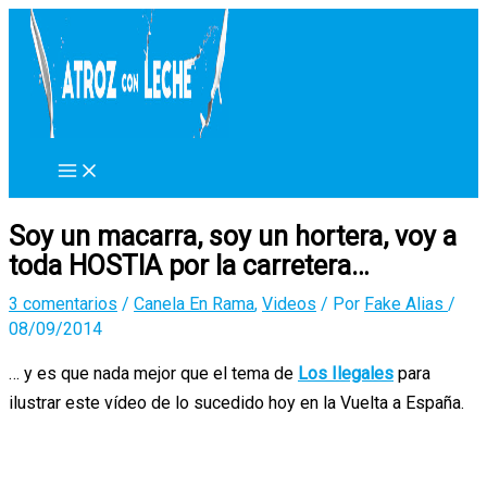
Ir
al
contenido
Soy un macarra, soy un hortera, voy a
toda HOSTIA por la carretera…
3 comentarios
/
Canela En Rama
,
Videos
/ Por
Fake Alias
/
08/09/2014
… y es que nada mejor que el tema de
Los Ilegales
para
ilustrar este vídeo de lo sucedido hoy en la Vuelta a España.