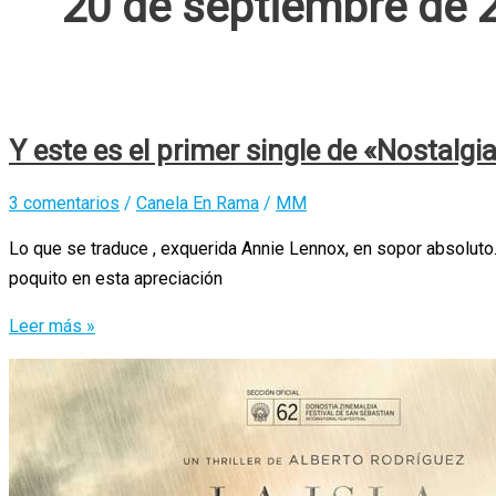
20 de septiembre de 
Y este es el primer single de «Nostalgi
3 comentarios
/
Canela En Rama
/
MM
Lo que se traduce , exquerida Annie Lennox, en sopor absoluto
poquito en esta apreciación
Y
Leer más »
este
es
el
primer
single