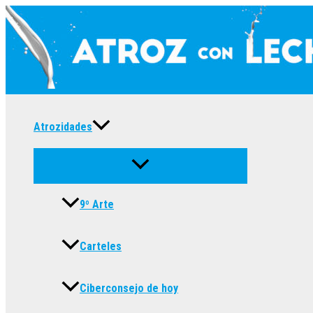
Ir
al
contenido
Atrozidades
9º Arte
Carteles
Ciberconsejo de hoy