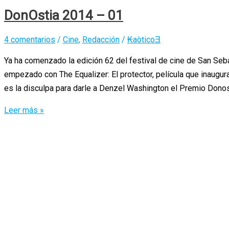
DonOstia 2014 – 01
4 comentarios
/
Cine
,
Redacción
/
₭aòticoƎ
Ya ha comenzado la edición 62 del festival de cine de San Seba
empezado con The Equalizer: El protector, película que inaugura
es la disculpa para darle a Denzel Washington el Premio Dono
DonOstia
Leer más »
2014
–
01