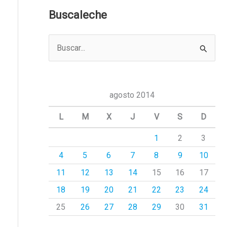
Buscaleche
B
u
s
c
agosto 2014
a
L
M
X
J
V
S
D
r
1
2
3
p
4
5
6
7
8
9
10
o
r
11
12
13
14
15
16
17
:
18
19
20
21
22
23
24
25
26
27
28
29
30
31