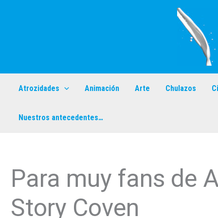
Ir
al
contenido
Atrozidades
Animación
Arte
Chulazos
C
Nuestros antecedentes…
Para muy fans de A
Story Coven