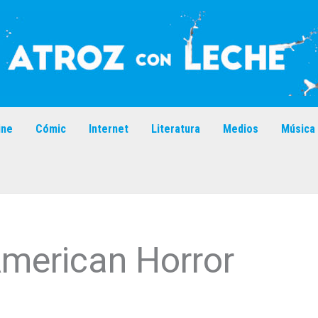
ine
Cómic
Internet
Literatura
Medios
Música
merican Horror