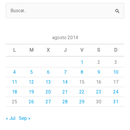
B
u
s
c
agosto 2014
a
L
M
X
J
V
S
D
r
1
2
3
p
4
5
6
7
8
9
10
o
r
11
12
13
14
15
16
17
:
18
19
20
21
22
23
24
25
26
27
28
29
30
31
« Jul
Sep »