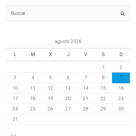
B
u
s
c
agosto 2026
a
L
M
X
J
V
S
D
r
1
2
p
3
4
5
6
7
8
9
o
r
10
11
12
13
14
15
16
:
17
18
19
20
21
22
23
24
25
26
27
28
29
30
31