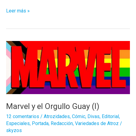
Marvel
Leer más »
y
el
Orgullo
Guay
(y
III):
Factor-
X
Marvel y el Orgullo Guay (I)
12 comentarios
/
Atrozidades
,
Cómic
,
Divas
,
Editorial
,
Especiales
,
Portada
,
Redacción
,
Variedades de Atroz
/
skyzos