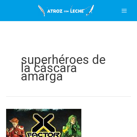
Ir
al
contenido
superhéroes de
la cáscara
amarga