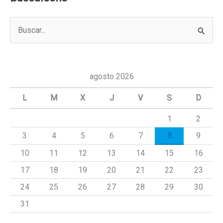
B
u
s
c
agosto 2026
a
L
M
X
J
V
S
D
r
1
2
p
3
4
5
6
7
8
9
o
r
10
11
12
13
14
15
16
:
17
18
19
20
21
22
23
24
25
26
27
28
29
30
31