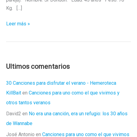
Kg. […]
Radiografías
Leer más »
atroces
(V):
Sr.
Dondon
Ultimos comentarios
30 Canciones para disfrutar el verano - Hemeroteca
KillBait
en
Canciones para uno como el que vivimos y
otros tantos veranos
David2
en
No era una canción, era un refugio: los 30 años
de Wannabe
José Antonio
en
Canciones para uno como el que vivimos