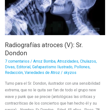
Radiografías atroces (V): Sr.
Dondon
7 comentarios
/
Arroz Bomba
,
Atrozidades
,
Chulazos
,
Divas
,
Editorial
,
Gafapastismo Ilustrado
,
Pollones
,
Redacción
,
Variedades de Atroz
/
skyzos
Turno para el Sr. Dondon, ilustrador con una sensibilidad
extrema, que no le quita ser fan de todo el grupo new
wave y punk que se precie (antológicas las críticas y
contracríticas de los conciertos que han hecho él y su
pareja): Nombre. Sr Dondon. Edad. 45 años Peso. 78