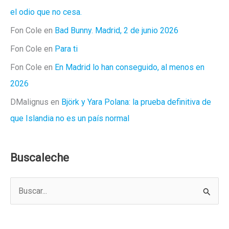
el odio que no cesa.
Fon Cole
en
Bad Bunny. Madrid, 2 de junio 2026
Fon Cole
en
Para ti
Fon Cole
en
En Madrid lo han conseguido, al menos en
2026
DMalignus
en
Björk y Yara Polana: la prueba definitiva de
que Islandia no es un país normal
Buscaleche
B
u
s