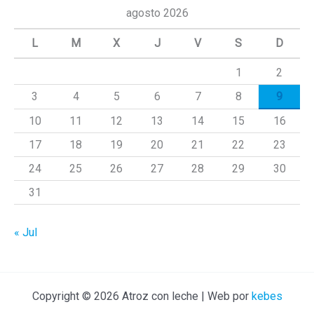
c
agosto 2026
a
L
M
X
J
V
S
D
r
1
2
p
3
4
5
6
7
8
9
o
r
10
11
12
13
14
15
16
:
17
18
19
20
21
22
23
24
25
26
27
28
29
30
31
« Jul
Copyright © 2026 Atroz con leche | Web por
kebes