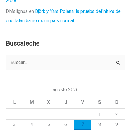
2026
DMalignus
en
Björk y Yara Polana: la prueba definitiva de
que Islandia no es un país normal
Buscaleche
B
u
s
c
agosto 2026
a
L
M
X
J
V
S
D
r
1
2
p
3
4
5
6
7
8
9
o