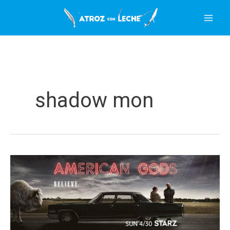
Ir
al
contenido
shadow mon