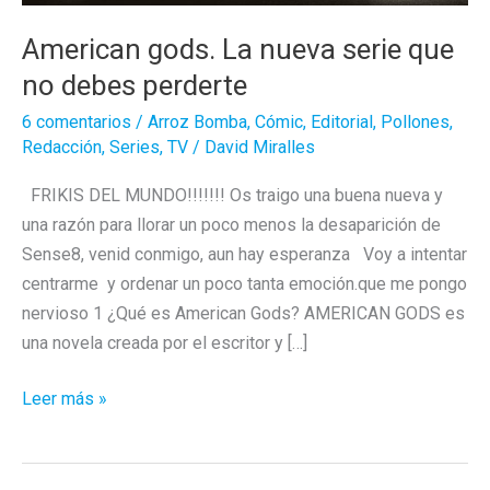
American gods. La nueva serie que
no debes perderte
6 comentarios
/
Arroz Bomba
,
Cómic
,
Editorial
,
Pollones
,
Redacción
,
Series
,
TV
/
David Miralles
FRIKIS DEL MUNDO!!!!!!! Os traigo una buena nueva y
una razón para llorar un poco menos la desaparición de
Sense8, venid conmigo, aun hay esperanza Voy a intentar
centrarme y ordenar un poco tanta emoción.que me pongo
nervioso 1 ¿Qué es American Gods? AMERICAN GODS es
una novela creada por el escritor y […]
American
Leer más »
gods.
La
nueva