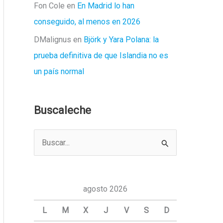
Fon Cole
en
En Madrid lo han
conseguido, al menos en 2026
DMalignus
en
Björk y Yara Polana: la
prueba definitiva de que Islandia no es
un país normal
Buscaleche
B
u
s
c
agosto 2026
a
L
M
X
J
V
S
D
r