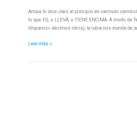
Amaia lo dice claro al principio en camisón carme
lo que ES, o LLEVA, o TIENE ENCIMA. A modo de fin 
tímpanos» decimos otros), la rubia nos inunda de am
Lo
Leer más »
de
Amaia
Montero