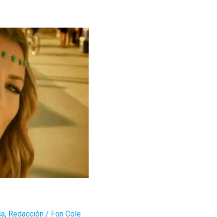
ca
,
Redacción
/
Fon Cole