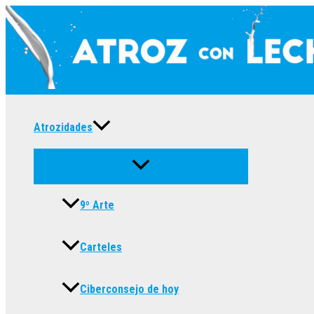
Ir
al
contenido
Atrozidades
9º Arte
Carteles
Ciberconsejo de hoy