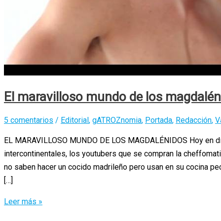
El maravilloso mundo de los magdalén
5 comentarios
/
Editorial
,
gATROZnomia
,
Portada
,
Redacción
,
V
EL MARAVILLOSO MUNDO DE LOS MAGDALÉNIDOS Hoy en día, co
intercontinentales, los youtubers que se compran la cheffomati
no saben hacer un cocido madrileño pero usan en su cocina pec
[…]
El
Leer más »
maravilloso