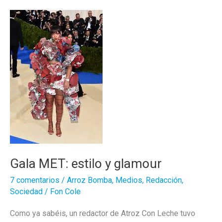
la
MetGala
2018
Gala MET: estilo y glamour
7 comentarios
/
Arroz Bomba
,
Medios
,
Redacción
,
Sociedad
/
Fon Cole
Como ya sabéis, un redactor de Atroz Con Leche tuvo