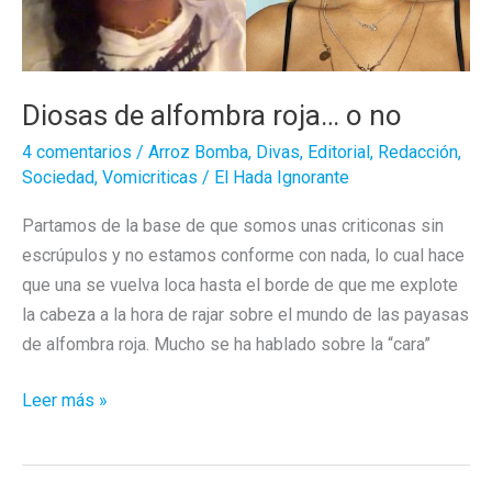
Diosas de alfombra roja… o no
4 comentarios
/
Arroz Bomba
,
Divas
,
Editorial
,
Redacción
,
Sociedad
,
Vomicriticas
/
El Hada Ignorante
Partamos de la base de que somos unas criticonas sin
escrúpulos y no estamos conforme con nada, lo cual hace
que una se vuelva loca hasta el borde de que me explote
la cabeza a la hora de rajar sobre el mundo de las payasas
de alfombra roja. Mucho se ha hablado sobre la “cara”
Diosas
Leer más »
de
alfombra
roja…