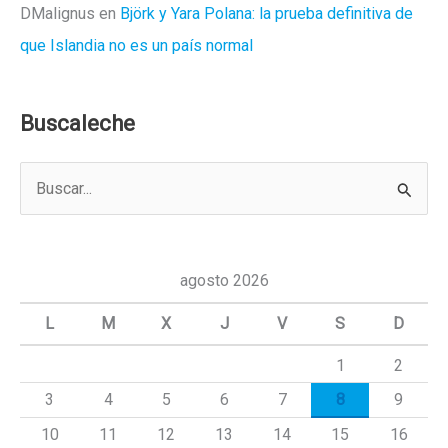
DMalignus
en
Björk y Yara Polana: la prueba definitiva de
que Islandia no es un país normal
Buscaleche
B
u
s
c
agosto 2026
a
L
M
X
J
V
S
D
r
1
2
p
3
4
5
6
7
8
9
o
r
10
11
12
13
14
15
16