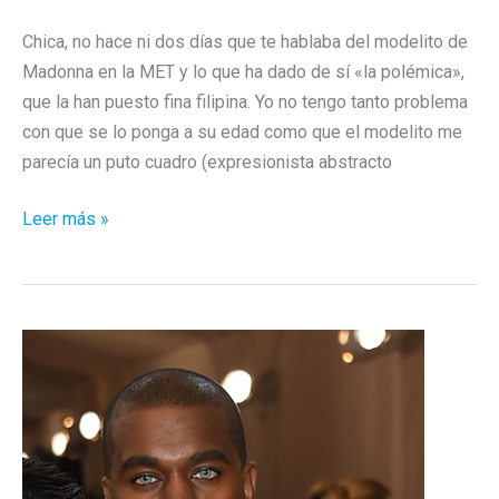
Chica, no hace ni dos días que te hablaba del modelito de
Madonna en la MET y lo que ha dado de sí «la polémica»,
que la han puesto fina filipina. Yo no tengo tanto problema
con que se lo ponga a su edad como que el modelito me
parecía un puto cuadro (expresionista abstracto
Pelea
Leer más »
de
gatas
(viejas)!!!