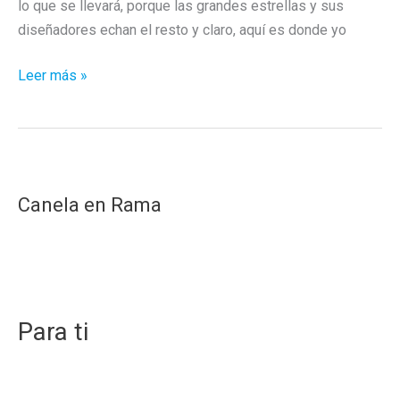
lo que se llevará, porque las grandes estrellas y sus
diseñadores echan el resto y claro, aquí es donde yo
Así
Leer más »
vestiremos
según
la
gala
MET
Canela en Rama
Para ti