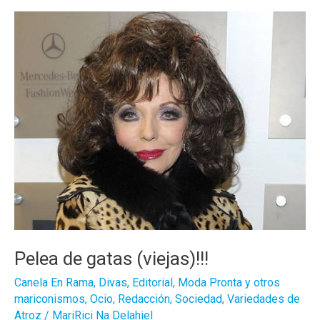
o
no
Pelea de gatas (viejas)!!!
Canela En Rama
,
Divas
,
Editorial
,
Moda Pronta y otros
mariconismos
,
Ocio
,
Redacción
,
Sociedad
,
Variedades de
Atroz
/
MariRici Na Delahiel