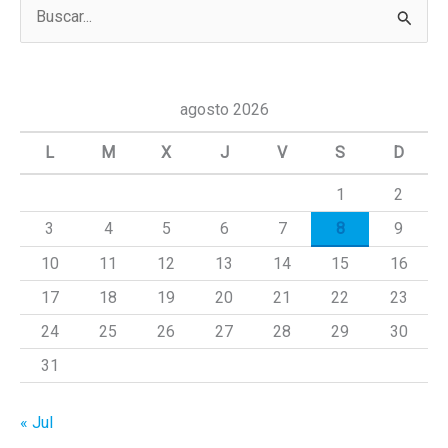
B
u
s
c
agosto 2026
a
L
M
X
J
V
S
D
r
1
2
p
3
4
5
6
7
8
9
o
r
10
11
12
13
14
15
16
:
17
18
19
20
21
22
23
24
25
26
27
28
29
30
31
« Jul