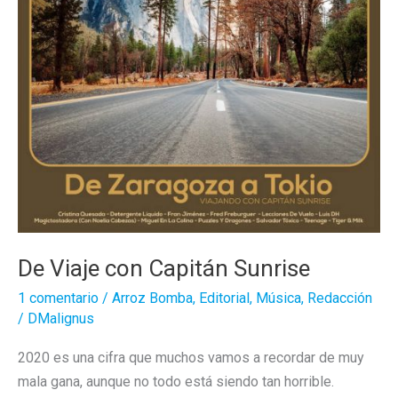
De Viaje con Capitán Sunrise
1 comentario
/
Arroz Bomba
,
Editorial
,
Música
,
Redacción
/
DMalignus
2020 es una cifra que muchos vamos a recordar de muy
mala gana, aunque no todo está siendo tan horrible.