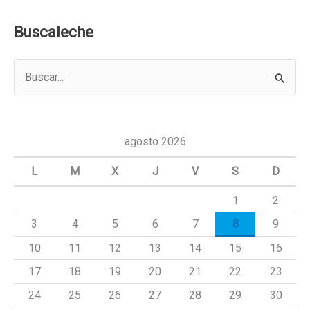
Buscaleche
B
u
s
c
agosto 2026
a
L
M
X
J
V
S
D
r
1
2
p
3
4
5
6
7
8
9
o
r
10
11
12
13
14
15
16
:
17
18
19
20
21
22
23
24
25
26
27
28
29
30