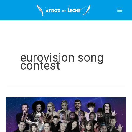
Ir
al
contenido
eurovision song
contest