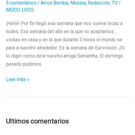
5 comentarios
/
Arroz Bomba
,
Música
,
Redacción
,
TV
/
MOCO-LOCO
¡Holiii! Por fin llegó esa semana que nos vuelve locas a
todes. Esa semana del año en la que no aceptamos
visitas en casa y en la que durante 3 horas el mundo se
para a nuestro alrededor. Es la semana de Eurovisión. ¡Sí
lo digo! como diría nuestra amiga Samantha. El domingo
pasado pudimos
Eurovisión
Leer más »
2023
–
Primera
Semifinal
Ultimos comentarios