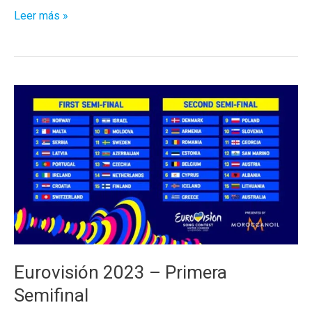
Eurovisión
Leer más »
2023
–
Segunda
Semifinal
Eurovisión 2023 – Primera
Semifinal