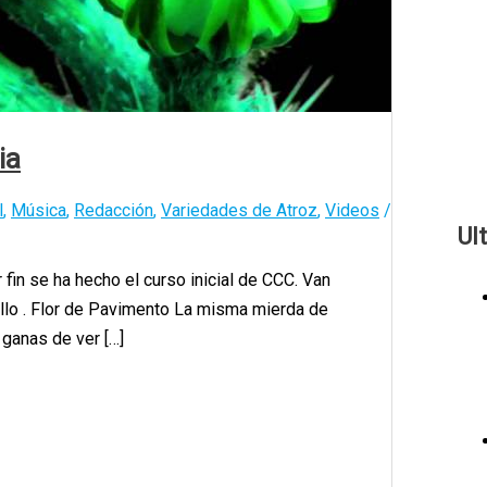
ia
l
,
Música
,
Redacción
,
Variedades de Atroz
,
Videos
/
Ul
fin se ha hecho el curso inicial de CCC. Van
illo . Flor de Pavimento La misma mierda de
ganas de ver […]