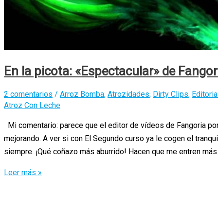
En la picota: «Espectacular» de Fangor
2 comentarios
/
Arroz Bomba
,
Atrozidades
,
Dirty Clips
,
Editoria
Atroz Con Leche
Mi comentario: parece que el editor de vídeos de Fangoria por 
mejorando. A ver si con El Segundo curso ya le cogen el tranqu
siempre. ¡Qué coñazo más aburrido! Hacen que me entren más 
En
Leer más »
la
picota:
«Espectacular»