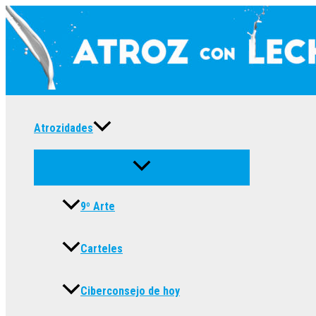
Ir
al
contenido
Atrozidades
9º Arte
Carteles
Ciberconsejo de hoy