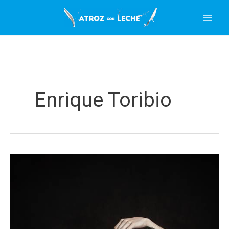
Ir
al
contenido
Enrique Toribio