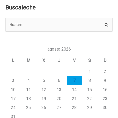
Buscaleche
B
u
s
c
agosto 2026
a
L
M
X
J
V
S
D
r
1
2
p
3
4
5
6
7
8
9
o
r
10
11
12
13
14
15
16
:
17
18
19
20
21
22
23
24
25
26
27
28
29
30
31