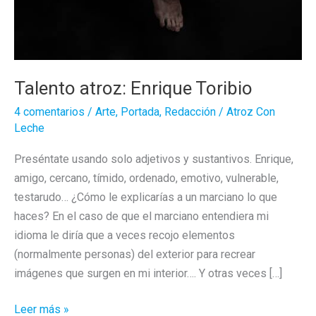
Talento atroz: Enrique Toribio
4 comentarios
/
Arte
,
Portada
,
Redacción
/
Atroz Con
Leche
Preséntate usando solo adjetivos y sustantivos. Enrique,
amigo, cercano, tímido, ordenado, emotivo, vulnerable,
testarudo… ¿Cómo le explicarías a un marciano lo que
haces? En el caso de que el marciano entendiera mi
idioma le diría que a veces recojo elementos
(normalmente personas) del exterior para recrear
imágenes que surgen en mi interior…. Y otras veces […]
Talento
Leer más »