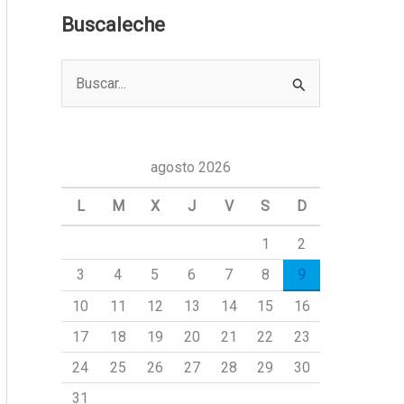
Buscaleche
B
u
s
c
agosto 2026
a
L
M
X
J
V
S
D
r
1
2
p
3
4
5
6
7
8
9
o
r
10
11
12
13
14
15
16
:
17
18
19
20
21
22
23
24
25
26
27
28
29
30
31