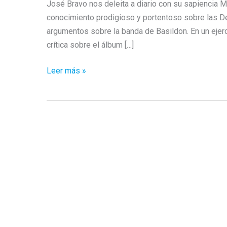
José Bravo nos deleita a diario con su sapiencia 
conocimiento prodigioso y portentoso sobre las D
argumentos sobre la banda de Basildon. En un ejerc
crítica sobre el álbum […]
Dave
Leer más »
Gahan
&
Hourglass
Imposter:
El
impostor
rockero
y
trascendental
engulle
al