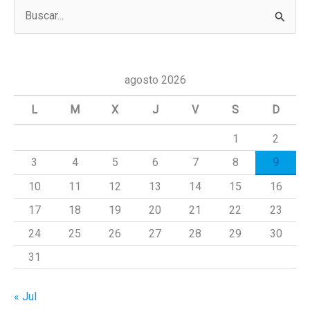
B
u
s
c
agosto 2026
a
L
M
X
J
V
S
D
r
1
2
p
3
4
5
6
7
8
9
o
r
10
11
12
13
14
15
16
:
17
18
19
20
21
22
23
24
25
26
27
28
29
30
31
« Jul