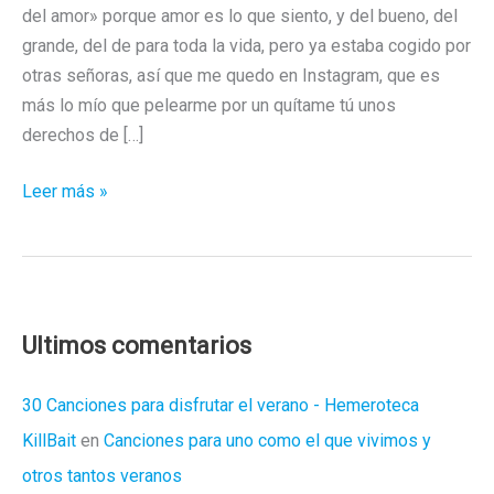
del amor» porque amor es lo que siento, y del bueno, del
grande, del de para toda la vida, pero ya estaba cogido por
otras señoras, así que me quedo en Instagram, que es
más lo mío que pelearme por un quítame tú unos
derechos de […]
Llévame
Leer más »
a
la
Disneylandia
de
Instagram
Ultimos comentarios
30 Canciones para disfrutar el verano - Hemeroteca
KillBait
en
Canciones para uno como el que vivimos y
otros tantos veranos