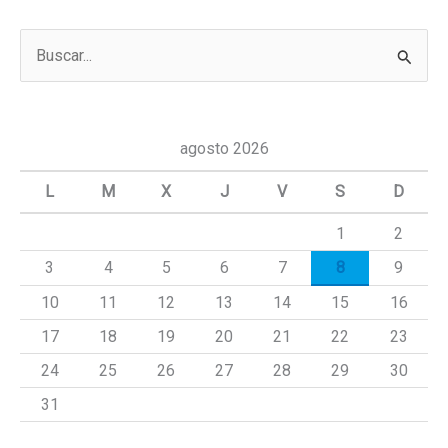
B
u
s
c
agosto 2026
a
L
M
X
J
V
S
D
r
1
2
p
3
4
5
6
7
8
9
o
r
10
11
12
13
14
15
16
:
17
18
19
20
21
22
23
24
25
26
27
28
29
30
31