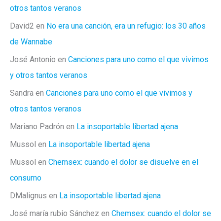
de
otros tantos veranos
ser
David2
en
No era una canción, era un refugio: los 30 años
gótico
en
de Wannabe
provincias
José Antonio
en
Canciones para uno como el que vivimos
y otros tantos veranos
Sandra
en
Canciones para uno como el que vivimos y
otros tantos veranos
Mariano Padrón
en
La insoportable libertad ajena
Mussol
en
La insoportable libertad ajena
Mussol
en
Chemsex: cuando el dolor se disuelve en el
consumo
DMalignus
en
La insoportable libertad ajena
José maría rubio Sánchez
en
Chemsex: cuando el dolor se