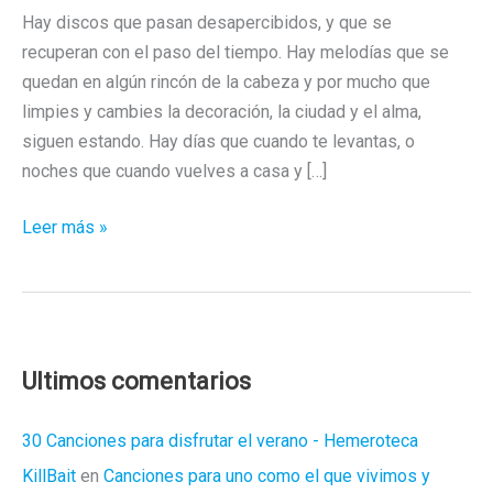
Hay discos que pasan desapercibidos, y que se
recuperan con el paso del tiempo. Hay melodías que se
quedan en algún rincón de la cabeza y por mucho que
limpies y cambies la decoración, la ciudad y el alma,
siguen estando. Hay días que cuando te levantas, o
noches que cuando vuelves a casa y […]
«La
Leer más »
Reina
del
Salón»,
de
Magenta,
Ultimos comentarios
o
la
30 Canciones para disfrutar el verano - Hemeroteca
tragicomedia
KillBait
en
Canciones para uno como el que vivimos y