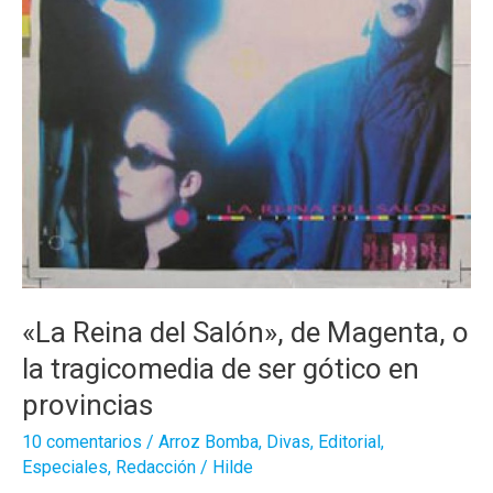
«La Reina del Salón», de Magenta, o
la tragicomedia de ser gótico en
provincias
10 comentarios
/
Arroz Bomba
,
Divas
,
Editorial
,
Especiales
,
Redacción
/
Hilde