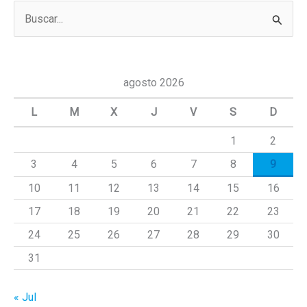
B
u
s
c
agosto 2026
a
L
M
X
J
V
S
D
r
1
2
p
3
4
5
6
7
8
9
o
r
10
11
12
13
14
15
16
:
17
18
19
20
21
22
23
24
25
26
27
28
29
30
31
« Jul