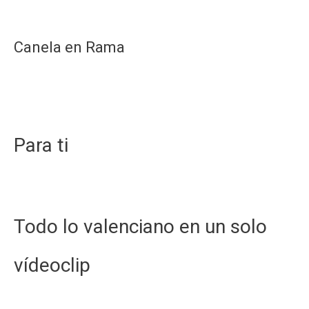
suena
así
Canela en Rama
Para ti
Todo lo valenciano en un solo
vídeoclip