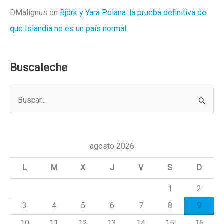
DMalignus
en
Björk y Yara Polana: la prueba definitiva de
que Islandia no es un país normal
Buscaleche
B
u
s
c
agosto 2026
a
L
M
X
J
V
S
D
r
1
2
p
3
4
5
6
7
8
9
o
r
10
11
12
13
14
15
16