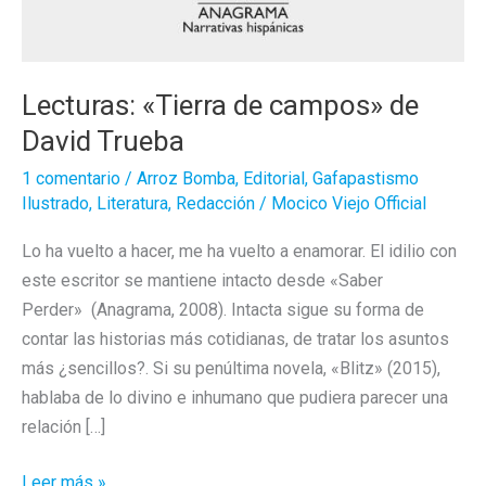
Lecturas: «Tierra de campos» de
David Trueba
1 comentario
/
Arroz Bomba
,
Editorial
,
Gafapastismo
Ilustrado
,
Literatura
,
Redacción
/
Mocico Viejo Official
Lo ha vuelto a hacer, me ha vuelto a enamorar. El idilio con
este escritor se mantiene intacto desde «Saber
Perder» (Anagrama, 2008). Intacta sigue su forma de
contar las historias más cotidianas, de tratar los asuntos
más ¿sencillos?. Si su penúltima novela, «Blitz» (2015),
hablaba de lo divino e inhumano que pudiera parecer una
relación […]
Lecturas:
Leer más »