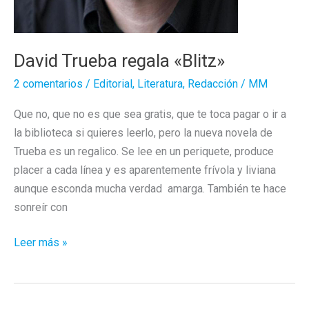
David Trueba regala «Blitz»
2 comentarios
/
Editorial
,
Literatura
,
Redacción
/
MM
Que no, que no es que sea gratis, que te toca pagar o ir a
la biblioteca si quieres leerlo, pero la nueva novela de
Trueba es un regalico. Se lee en un periquete, produce
placer a cada línea y es aparentemente frívola y liviana
aunque esconda mucha verdad amarga. También te hace
sonreír con
David
Leer más »
Trueba
regala
«Blitz»