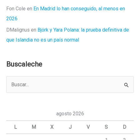
Fon Cole
en
En Madrid lo han conseguido, al menos en
2026
DMalignus
en
Björk y Yara Polana: la prueba definitiva de
que Islandia no es un país normal
Buscaleche
B
u
s
c
agosto 2026
a
L
M
X
J
V
S
D
r