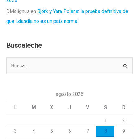
2026
DMalignus
en
Björk y Yara Polana: la prueba definitiva de
que Islandia no es un país normal
Buscaleche
B
u
s
c
agosto 2026
a
L
M
X
J
V
S
D
r
1
2
p
3
4
5
6
7
8
9
o