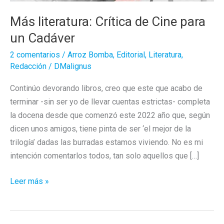
Más literatura: Crítica de Cine para
un Cadáver
2 comentarios
/
Arroz Bomba
,
Editorial
,
Literatura
,
Redacción
/
DMalignus
Continúo devorando libros, creo que este que acabo de
terminar -sin ser yo de llevar cuentas estrictas- completa
la docena desde que comenzó este 2022 año que, según
dicen unos amigos, tiene pinta de ser ‘el mejor de la
trilogía’ dadas las burradas estamos viviendo. No es mi
intención comentarlos todos, tan solo aquellos que […]
Más
Leer más »
literatura:
Crítica
de