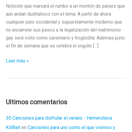
Notición que marcará el rumbo a un montón de países que
aún andan duditativos con el tema. A partir de ahora
cualquier país occidental y supuestamente moderno que
no encamine sus pasos a la legalización del matrimonio
gay será visto como cavernario y troglodita. Además justo
el fin de semana que se celebra el orgullo […]
Paso
Leer más »
histórico
en
EEUU;
el
Constitucional
Ultimos comentarios
avala
el
30 Canciones para disfrutar el verano - Hemeroteca
matrimonio
KillBait
en
Canciones para uno como el que vivimos y