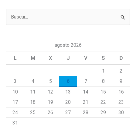
B
u
s
c
agosto 2026
a
L
M
X
J
V
S
D
r
1
2
p
3
4
5
6
7
8
9
o
r
10
11
12
13
14
15
16
:
17
18
19
20
21
22
23
24
25
26
27
28
29
30
31