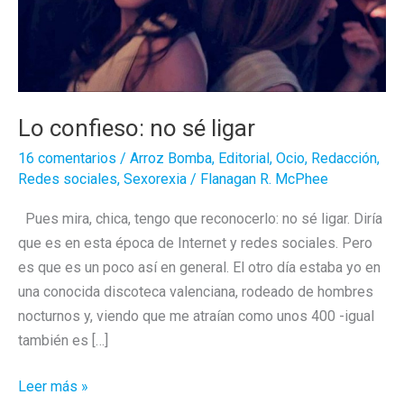
Lo confieso: no sé ligar
16 comentarios
/
Arroz Bomba
,
Editorial
,
Ocio
,
Redacción
,
Redes sociales
,
Sexorexia
/
Flanagan R. McPhee
Pues mira, chica, tengo que reconocerlo: no sé ligar. Diría
que es en esta época de Internet y redes sociales. Pero
es que es un poco así en general. El otro día estaba yo en
una conocida discoteca valenciana, rodeado de hombres
nocturnos y, viendo que me atraían como unos 400 -igual
también es […]
Lo
Leer más »