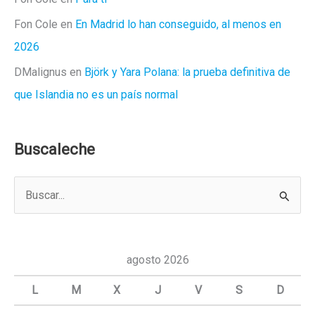
Fon Cole
en
En Madrid lo han conseguido, al menos en
2026
DMalignus
en
Björk y Yara Polana: la prueba definitiva de
que Islandia no es un país normal
Buscaleche
B
u
s
c
agosto 2026
a
L
M
X
J
V
S
D
r