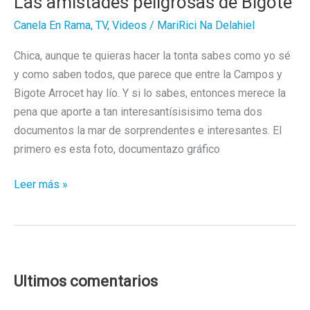
Las amistades peligrosas de Bigote
Canela En Rama
,
TV
,
Videos
/
MariRici Na Delahiel
Chica, aunque te quieras hacer la tonta sabes como yo sé
y como saben todos, que parece que entre la Campos y
Bigote Arrocet hay lío. Y si lo sabes, entonces merece la
pena que aporte a tan interesantísisisimo tema dos
documentos la mar de sorprendentes e interesantes. El
primero es esta foto, documentazo gráfico
Las
Leer más »
amistades
peligrosas
de
Bigote
Ultimos comentarios