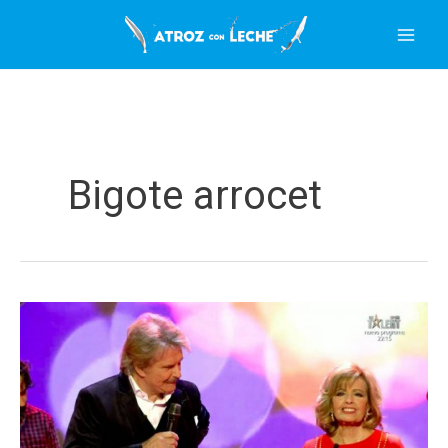
Ir
al
contenido
Bigote arrocet