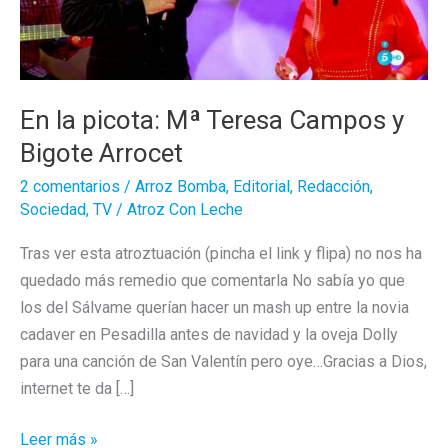
En la picota: Mª Teresa Campos y
Bigote Arrocet
2 comentarios
/
Arroz Bomba
,
Editorial
,
Redacción
,
Sociedad
,
TV
/
Atroz Con Leche
Tras ver esta atroztuación (pincha el link y flipa) no nos ha
quedado más remedio que comentarla No sabía yo que
los del Sálvame querían hacer un mash up entre la novia
cadaver en Pesadilla antes de navidad y la oveja Dolly
para una canción de San Valentín pero oye…Gracias a Dios,
internet te da […]
En
Leer más »