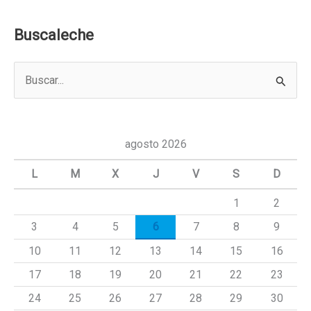
Buscaleche
B
u
s
c
agosto 2026
a
L
M
X
J
V
S
D
r
1
2
p
3
4
5
6
7
8
9
o
r
10
11
12
13
14
15
16
:
17
18
19
20
21
22
23
24
25
26
27
28
29
30