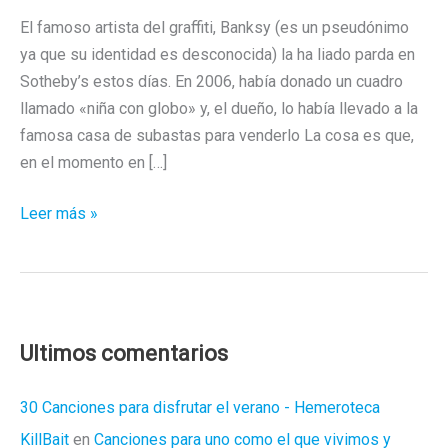
El famoso artista del graffiti, Banksy (es un pseudónimo
ya que su identidad es desconocida) la ha liado parda en
Sotheby’s estos días. En 2006, había donado un cuadro
llamado «niña con globo» y, el dueño, lo había llevado a la
famosa casa de subastas para venderlo La cosa es que,
en el momento en […]
A
Leer más »
tomar
por
culo
el
Banksy
Ultimos comentarios
30 Canciones para disfrutar el verano - Hemeroteca
KillBait
en
Canciones para uno como el que vivimos y