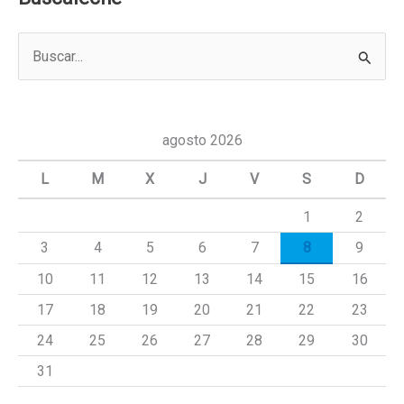
B
u
s
c
agosto 2026
a
L
M
X
J
V
S
D
r
1
2
p
3
4
5
6
7
8
9
o
r
10
11
12
13
14
15
16
:
17
18
19
20
21
22
23
24
25
26
27
28
29
30
31