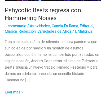
Pshycotic Beats regresa con
Hammering Noises
1 comentario
/
Atrozidades
,
Canela En Rama
,
Editorial
,
Música
,
Redacción
,
Variedades de Atroz
/
DMalignus
Tras casi cuatro años de silencio, con una pandemia que
aun colea de por medio y un montón de asuntos
personales que él mismo ha compartido por las redes en
alguna ocasión, Andres Costureras: el alma de Pshycotic
Beats anuncia un nuevo trabajo llamado Festering y, para
darnos un adelanto, presenta un sencillo titulado
‘Hammering […]
Pshycotic
Leer más »
Beats
regresa