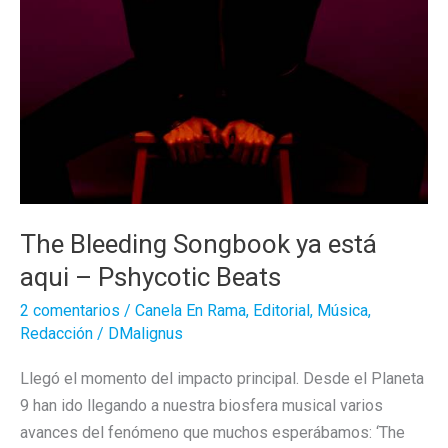
The Bleeding Songbook ya está
aqui – Pshycotic Beats
2 comentarios
/
Canela En Rama
,
Editorial
,
Música
,
Redacción
/
DMalignus
Llegó el momento del impacto principal. Desde el Planeta
9 han ido llegando a nuestra biosfera musical varios
avances del fenómeno que muchos esperábamos: ‘The