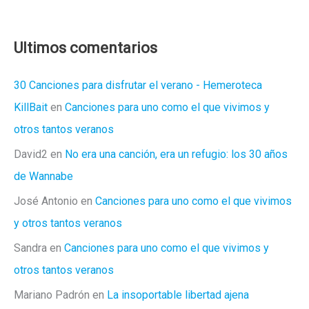
Beats:
el
músico
Ultimos comentarios
español
que
30 Canciones para disfrutar el verano - Hemeroteca
ha
KillBait
en
Canciones para uno como el que vivimos y
conquistado
otros tantos veranos
HBO
David2
en
No era una canción, era un refugio: los 30 años
de Wannabe
José Antonio
en
Canciones para uno como el que vivimos
y otros tantos veranos
Sandra
en
Canciones para uno como el que vivimos y
otros tantos veranos
Mariano Padrón
en
La insoportable libertad ajena