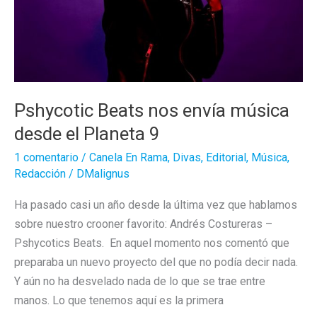
Pshycotic Beats nos envía música
desde el Planeta 9
1 comentario
/
Canela En Rama
,
Divas
,
Editorial
,
Música
,
Redacción
/
DMalignus
Ha pasado casi un año desde la última vez que hablamos
sobre nuestro crooner favorito: Andrés Costureras –
Pshycotics Beats. En aquel momento nos comentó que
preparaba un nuevo proyecto del que no podía decir nada.
Y aún no ha desvelado nada de lo que se trae entre
manos. Lo que tenemos aquí es la primera