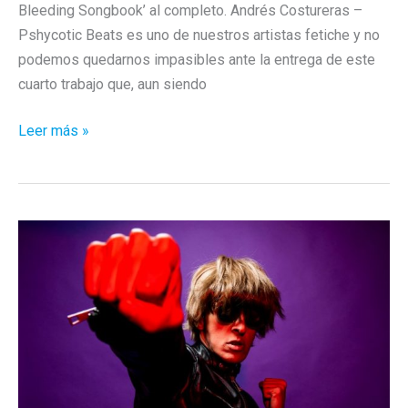
Bleeding Songbook’ al completo. Andrés Costureras –
Pshycotic Beats es uno de nuestros artistas fetiche y no
podemos quedarnos impasibles ante la entrega de este
cuarto trabajo que, aun siendo
The
Leer más »
Bleeding
Songbook
ya
está
aqui
–
Pshycotic
Beats