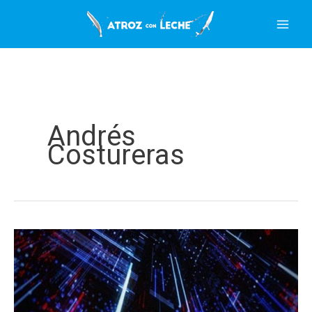
Ir
al
contenido
Andrés
Costureras