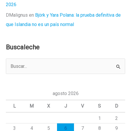
2026
DMalignus
en
Björk y Yara Polana: la prueba definitiva de
que Islandia no es un país normal
Buscaleche
B
u
s
c
agosto 2026
a
L
M
X
J
V
S
D
r
1
2
p
3
4
5
6
7
8
9
o