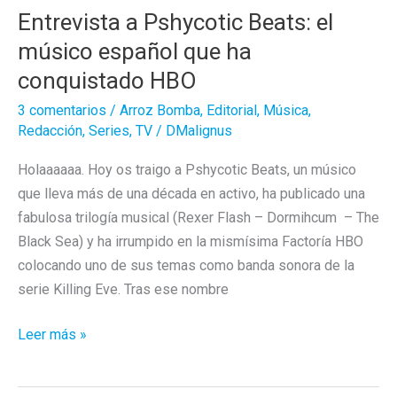
Entrevista a Pshycotic Beats: el
músico español que ha
conquistado HBO
3 comentarios
/
Arroz Bomba
,
Editorial
,
Música
,
Redacción
,
Series
,
TV
/
DMalignus
Holaaaaaa. Hoy os traigo a Pshycotic Beats, un músico
que lleva más de una década en activo, ha publicado una
fabulosa trilogía musical (Rexer Flash – Dormihcum – The
Black Sea) y ha irrumpido en la mismísima Factoría HBO
colocando uno de sus temas como banda sonora de la
serie Killing Eve. Tras ese nombre
Entrevista
Leer más »
a
Pshycotic