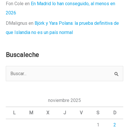
Fon Cole
en
En Madrid lo han conseguido, al menos en
2026
DMalignus
en
Björk y Yara Polana: la prueba definitiva de
que Islandia no es un país normal
Buscaleche
B
u
s
c
noviembre 2025
a
L
M
X
J
V
S
D
r
1
2
p