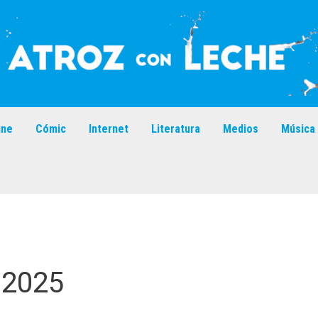
ine
Cómic
Internet
Literatura
Medios
Música
 2025