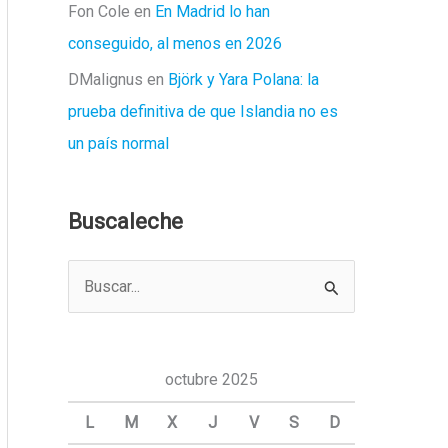
Fon Cole
en
En Madrid lo han
conseguido, al menos en 2026
DMalignus
en
Björk y Yara Polana: la
prueba definitiva de que Islandia no es
un país normal
Buscaleche
B
u
s
c
octubre 2025
a
L
M
X
J
V
S
D
r