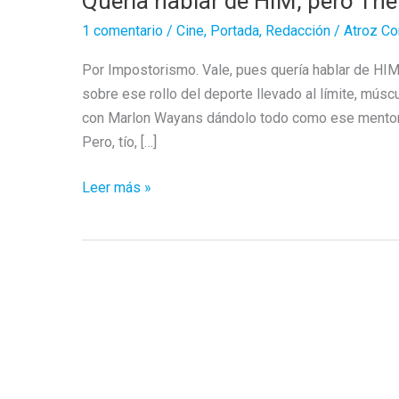
Quería hablar de HIM, pero The
1 comentario
/
Cine
,
Portada
,
Redacción
/
Atroz Co
Por Impostorismo. Vale, pues quería hablar de HIM,
sobre ese rollo del deporte llevado al límite, mús
con Marlon Wayans dándolo todo como ese mentor 
Pero, tío, […]
Quería
Leer más »
hablar
de
HIM,
pero
The
Neon
Demon
le