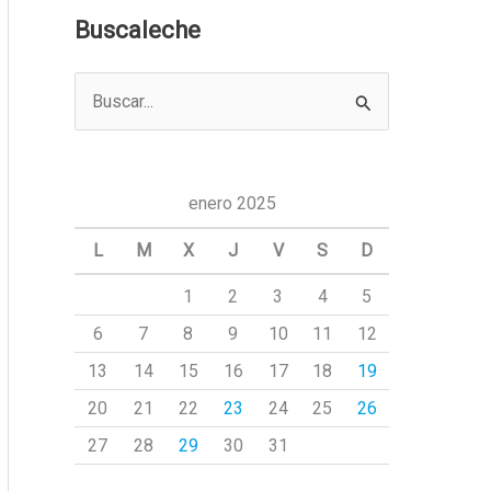
Buscaleche
B
u
s
c
enero 2025
a
L
M
X
J
V
S
D
r
1
2
3
4
5
p
6
7
8
9
10
11
12
o
r
13
14
15
16
17
18
19
:
20
21
22
23
24
25
26
27
28
29
30
31