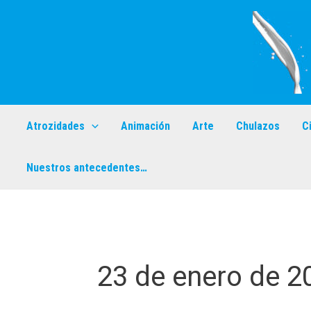
Ir
al
contenido
Atrozidades
Animación
Arte
Chulazos
C
Nuestros antecedentes…
23 de enero de 2