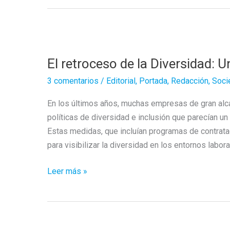
El retroceso de la Diversidad: U
3 comentarios
/
Editorial
,
Portada
,
Redacción
,
Soci
En los últimos años, muchas empresas de gran al
políticas de diversidad e inclusión que parecían un
Estas medidas, que incluían programas de contrat
para visibilizar la diversidad en los entornos labora
El
Leer más »
retroceso
de
la
Diversidad: