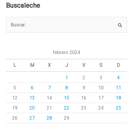
Buscaleche
B
u
s
c
febrero 2024
a
L
M
X
J
V
S
D
r
1
2
3
4
p
5
6
7
8
9
10
11
o
r
12
13
14
15
16
17
18
:
19
20
21
22
23
24
25
26
27
28
29