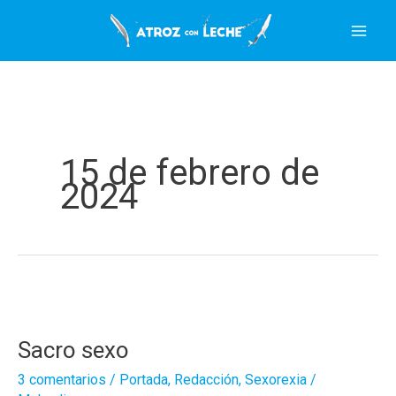
Ir
al
contenido
15 de febrero de
2024
Sacro sexo
3 comentarios
/
Portada
,
Redacción
,
Sexorexia
/