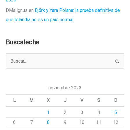
DMalignus
en
Björk y Yara Polana: la prueba definitiva de
que Islandia no es un país normal
Buscaleche
B
u
s
c
noviembre 2023
a
L
M
X
J
V
S
D
r
1
2
3
4
5
p
6
7
8
9
10
11
12
o